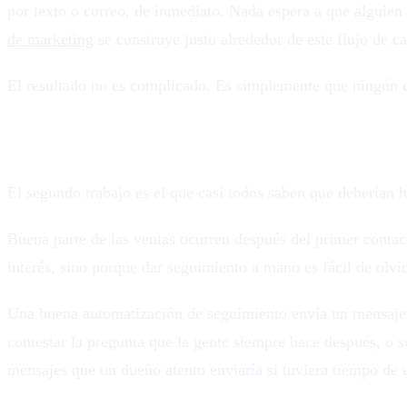
por texto o correo, de inmediato. Nada espera a que alguien
de marketing
se construye justo alrededor de este flujo de c
El resultado no es complicado. Es simplemente que ningún co
2. Da seguimiento de forma automática, sin s
El segundo trabajo es el que casi todos saben que deberían h
Buena parte de las ventas ocurren después del primer contac
interés, sino porque dar seguimiento a mano es fácil de olvi
Una buena automatización de seguimiento envía un mensaje c
contestar la pregunta que la gente siempre hace después, o so
mensajes que un dueño atento enviaría si tuviera tiempo de 