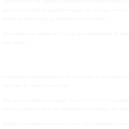
La mayoría de los negocios pequeños no pierden clientes por
que nunca recibió un segundo mensaje, un mes que termina s
tiempo es justo lo que la automatización resuelve.
No necesitas un agente de IA ni un gran presupuesto de softw
más rápido.
1. Dirige cada contacto en el momento en que
La primera automatización es la más simple y casi siempre l
lugar que de verdad vas a mirar.
Hoy, una consulta nueva puede caer en el buzón de la página
otro se contesta tarde y otro desaparece en silencio. El clie
Dirigir los contactos cierra ese hueco. Un formulario, un me