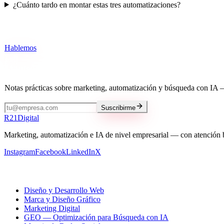
¿Cuánto tardo en montar estas tres automatizaciones?
¿Quieres esto funcionando para tu negocio?
Hablemos
Mantente al día
Notas prácticas sobre marketing, automatización y búsqueda con IA 
Suscribirme
R
21
Digital
Marketing, automatización e IA de nivel empresarial — con atención 
Instagram
Facebook
LinkedIn
X
Nuestros servicios
Diseño y Desarrollo Web
Marca y Diseño Gráfico
Marketing Digital
GEO — Optimización para Búsqueda con IA