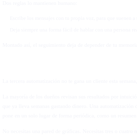
Dos reglas lo mantienen humano:
Escribe los mensajes con tu propia voz, para que suenen a ti
Deja siempre una forma fácil de hablar con una persona re
Montado así, el seguimiento deja de depender de tu memori
3. Reporta tus números de forma automática
La tercera automatización no te gana un cliente esta semana,
La mayoría de los dueños revisan sus resultados por intuición
que ya lleva semanas gastando dinero. Una automatización de
pone en un solo lugar de forma periódica, como un resumen 
No necesitas una pared de gráficas. Necesitas tres o cuatro 