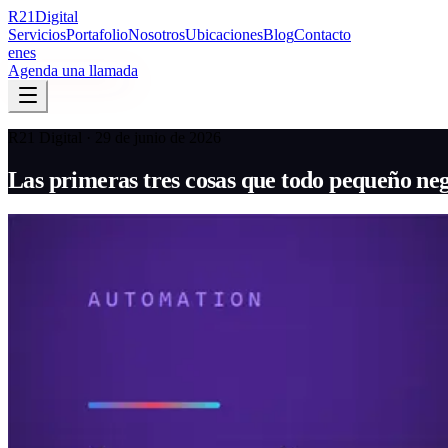
R
21
Digital
Servicios
Portafolio
Nosotros
Ubicaciones
Blog
Contacto
en
es
Agenda una llamada
R21 Digital · 29 de junio de 2026
Las primeras tres cosas que todo pequeño ne