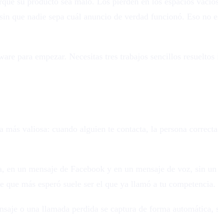
que su producto sea malo. Los pierden en los espacios vacíos:
in que nadie sepa cuál anuncio de verdad funcionó. Eso no es
are para empezar. Necesitas tres trabajos sencillos resueltos 
 llega
a más valiosa: cuando alguien te contacta, la persona correct
, en un mensaje de Facebook y en un mensaje de voz, sin un so
nte que más esperó suele ser el que ya llamó a tu competencia.
nsaje o una llamada perdida se captura de forma automática, s