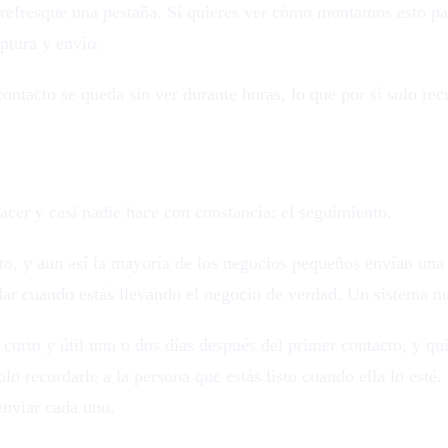
 refresque una pestaña. Si quieres ver cómo montamos esto pa
aptura y envío.
ntacto se queda sin ver durante horas, lo que por sí solo rec
onar a robot
acer y casi nadie hace con constancia: el seguimiento.
to, y aun así la mayoría de los negocios pequeños envían una 
dar cuando estás llevando el negocio de verdad. Un sistema nu
orto y útil uno o dos días después del primer contacto, y qu
lo recordarle a la persona que estás listo cuando ella lo esté. 
enviar cada uno.