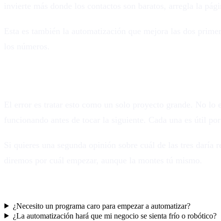
invierte más donde los contactos son baratos, arregla la pág
Esta es también la automatización que mejora las dos primer
los números.
Empieza con una, no con las tres
El error es tratar esto como un solo proyecto grande. No lo e
funcionando antes de tocar la siguiente. Cada una es útil por
Si quieres una segunda opinión sobre cuál de las tres daría 
diremos por cuál empezar, aunque la montes tú mismo.
Preguntas frecuentes
¿Necesito un programa caro para empezar a automatizar?
¿La automatización hará que mi negocio se sienta frío o robótico?