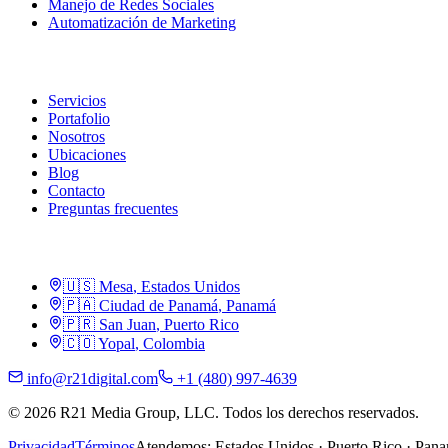
Manejo de Redes Sociales
Automatización de Marketing
R21
Servicios
Portafolio
Nosotros
Ubicaciones
Blog
Contacto
Preguntas frecuentes
Ubicaciones
🇺🇸
Mesa
,
Estados Unidos
🇵🇦
Ciudad de Panamá
,
Panamá
🇵🇷
San Juan
,
Puerto Rico
🇨🇴
Yopal
,
Colombia
info@r21digital.com
+1 (480) 997-4639
©
2026
R21 Media Group, LLC
.
Todos los derechos reservados.
Privacidad
Términos
Atendemos
:
Estados Unidos · Puerto Rico · Pan