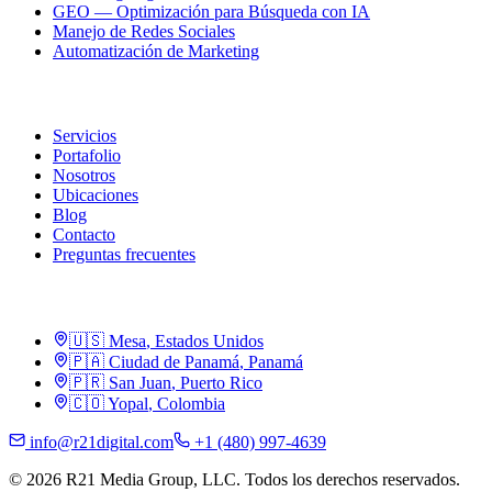
GEO — Optimización para Búsqueda con IA
Manejo de Redes Sociales
Automatización de Marketing
R21
Servicios
Portafolio
Nosotros
Ubicaciones
Blog
Contacto
Preguntas frecuentes
Ubicaciones
🇺🇸
Mesa
,
Estados Unidos
🇵🇦
Ciudad de Panamá
,
Panamá
🇵🇷
San Juan
,
Puerto Rico
🇨🇴
Yopal
,
Colombia
info@r21digital.com
+1 (480) 997-4639
©
2026
R21 Media Group, LLC
.
Todos los derechos reservados.