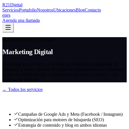
R
21
Digital
Servicios
Portafolio
Nosotros
Ubicaciones
Blog
Contacto
en
es
Agenda una llamada
Que te encuentren y te elijan
Marketing Digital
Marketing que se mide, no se adivina. Manejamos campañas de
búsqueda y redes, creamos el contenido que posiciona y reportamos
lo que de verdad movió — prospectos, llamadas y ventas — no
métricas de vanidad.
← Todos los servicios
Qué entregamos
Campañas de Google Ads y Meta (Facebook / Instagram)
Optimización para motores de búsqueda (SEO)
Estrategia de contenido y blog en ambos idiomas