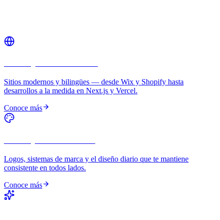
Servicios relacionados
Diseño y Desarrollo Web
Sitios modernos y bilingües — desde Wix y Shopify hasta
desarrollos a la medida en Next.js y Vercel.
Conoce más
Marca y Diseño Gráfico
Logos, sistemas de marca y el diseño diario que te mantiene
consistente en todos lados.
Conoce más
GEO — Optimización para Búsqueda con IA