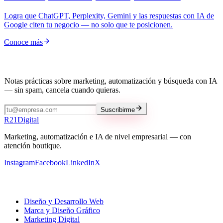
Logra que ChatGPT, Perplexity, Gemini y las respuestas con IA de
Google citen tu negocio — no solo que te posicionen.
Conoce más
Mantente al día
Notas prácticas sobre marketing, automatización y búsqueda con IA
— sin spam, cancela cuando quieras.
Suscribirme
R
21
Digital
Marketing, automatización e IA de nivel empresarial — con
atención boutique.
Instagram
Facebook
LinkedIn
X
Nuestros servicios
Diseño y Desarrollo Web
Marca y Diseño Gráfico
Marketing Digital