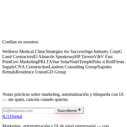
Visitar sitio
Estética
Skin by Ashby
Sitio web, GEO y contenido
Visitar sitio
Confían en nosotros
Wellness Medical Clinic
Strategies for Success
Sign Industry Corp
G
Land Contractors
El Almacén Speakeasy
HP Tavern
V&V Fast
Print
Geo Marketing
PRLTA
Star Solar
NutriTemple
Poke n Roll
Fiesta
Supply
CNA Construction
Laudem Consulting Group
Napoles
Rentals
Residence Union
GD Group
Mantente al día
Notas prácticas sobre marketing, automatización y búsqueda con IA
— sin spam, cancela cuando quieras.
Suscribirme
R
21
Digital
Marketing, automatización e IA de nivel empresarial — con