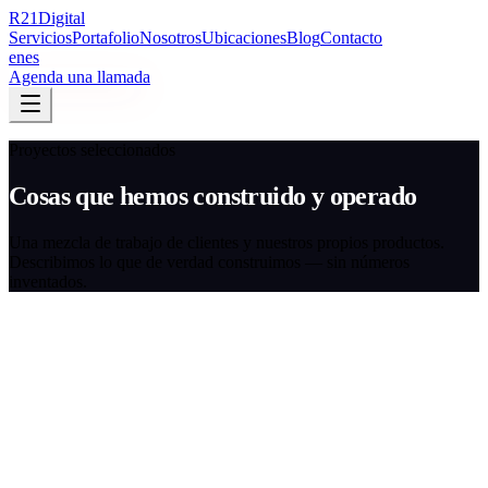
R
21
Digital
Servicios
Portafolio
Nosotros
Ubicaciones
Blog
Contacto
en
es
Agenda una llamada
Proyectos seleccionados
Cosas que hemos construido y operado
Una mezcla de trabajo de clientes y nuestros propios productos.
Describimos lo que de verdad construimos — sin números
inventados.
App móvil + plataforma
2025
Puerto Rico Light Tackle Anglers
Una plataforma completa de torneos de pesca: app iOS, panel de
administración y backend de puntuación en vivo.