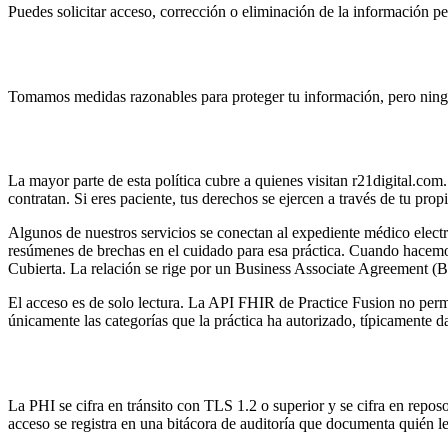
Puedes solicitar acceso, corrección o eliminación de la información 
Seguridad
Tomamos medidas razonables para proteger tu información, pero nin
Información de salud (HIPAA)
La mayor parte de esta política cubre a quienes visitan r21digital.com
contratan. Si eres paciente, tus derechos se ejercen a través de tu pr
Algunos de nuestros servicios se conectan al expediente médico elect
resúmenes de brechas en el cuidado para esa práctica. Cuando hacem
Cubierta. La relación se rige por un Business Associate Agreement (
El acceso es de solo lectura. La API FHIR de Practice Fusion no perm
únicamente las categorías que la práctica ha autorizado, típicamente d
Cómo protegemos la información de salud
La PHI se cifra en tránsito con TLS 1.2 o superior y se cifra en reposo
acceso se registra en una bitácora de auditoría que documenta quién 