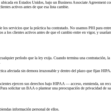
A ubicada en Estados Unidos, bajo un Business Associate Agreement c
lientes activos antes de que esa lista cambie.
ud
los servicios que la práctica ha contratado. No usamos PHI para entrena
íamos a los clientes activos antes de que el cambio entre en vigor, y u
 del paciente
cualquier período que la ley exija. Cuando termina una contratación, l
.
ctica afectada sin demora irrazonable y dentro del plazo que fijan HIP
cientes ejercen sus derechos bajo HIPAA — acceso, enmienda, un recu
 Para solicitar un BAA o plantear una preocupación de privacidad de sa
abiendas información personal de ellos.