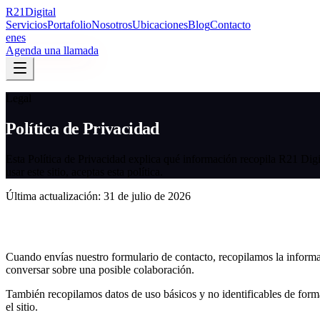
R
21
Digital
Servicios
Portafolio
Nosotros
Ubicaciones
Blog
Contacto
en
es
Agenda una llamada
Legal
Política de Privacidad
Esta Política de Privacidad explica qué información recopila R21 Di
usar este sitio, aceptas esta política.
Última actualización
:
31 de julio de 2026
Información que recopilamos
Cuando envías nuestro formulario de contacto, recopilamos la infor
conversar sobre una posible colaboración.
También recopilamos datos de uso básicos y no identificables de form
el sitio.