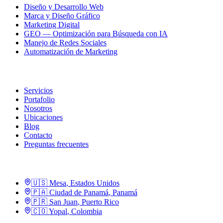
Diseño y Desarrollo Web
Marca y Diseño Gráfico
Marketing Digital
GEO — Optimización para Búsqueda con IA
Manejo de Redes Sociales
Automatización de Marketing
R21
Servicios
Portafolio
Nosotros
Ubicaciones
Blog
Contacto
Preguntas frecuentes
Ubicaciones
🇺🇸
Mesa
,
Estados Unidos
🇵🇦
Ciudad de Panamá
,
Panamá
🇵🇷
San Juan
,
Puerto Rico
🇨🇴
Yopal
,
Colombia