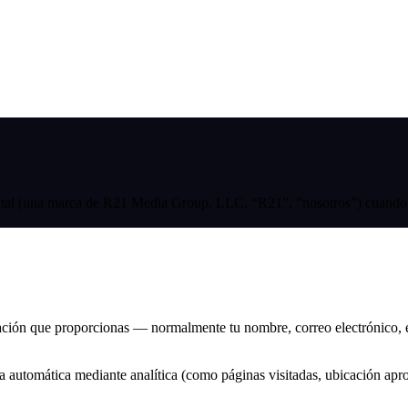
gital (una marca de R21 Media Group, LLC, “R21”, “nosotros”) cuando u
mación que proporcionas — normalmente tu nombre, correo electrónico,
a automática mediante analítica (como páginas visitadas, ubicación apro