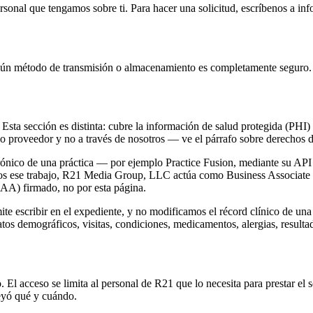
personal que tengamos sobre ti. Para hacer una solicitud, escríbenos a 
gún método de transmisión o almacenamiento es completamente seguro.
. Esta sección es distinta: cubre la información de salud protegida (PH
opio proveedor y no a través de nosotros — ve el párrafo sobre derechos 
rónico de una práctica — por ejemplo Practice Fusion, mediante su API 
os ese trabajo, R21 Media Group, LLC actúa como Business Associate (
BAA) firmado, no por esta página.
ite escribir en el expediente, y no modificamos el récord clínico de u
atos demográficos, visitas, condiciones, medicamentos, alergias, result
. El acceso se limita al personal de R21 que lo necesita para prestar el s
leyó qué y cuándo.