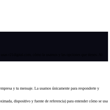
sas r21digital.com, cómo la usamos y las opciones que tienes. Al
 empresa y tu mensaje. La usamos únicamente para responderte y
ximada, dispositivo y fuente de referencia) para entender cómo se usa