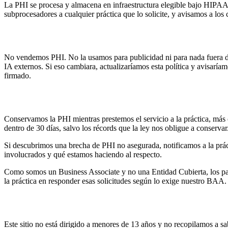
La PHI se procesa y almacena en infraestructura elegible bajo HIPA
subprocesadores a cualquier práctica que lo solicite, y avisamos a los c
Lo que no hacemos con la información de sal
No vendemos PHI. No la usamos para publicidad ni para nada fuera de 
IA externos. Si eso cambiara, actualizaríamos esta política y avisar
firmado.
Retención, notificación de brechas y derechos
Conservamos la PHI mientras prestemos el servicio a la práctica, más 
dentro de 30 días, salvo los récords que la ley nos obligue a conservar
Si descubrimos una brecha de PHI no asegurada, notificamos a la prá
involucrados y qué estamos haciendo al respecto.
Como somos un Business Associate y no una Entidad Cubierta, los pa
la práctica en responder esas solicitudes según lo exige nuestro BAA.
Privacidad de menores
Este sitio no está dirigido a menores de 13 años y no recopilamos a s